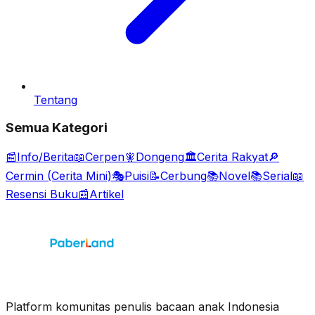
Tentang
Semua Kategori
📰
Info/Berita
📖
Cerpen
🧚
Dongeng
🏛️
Cerita Rakyat
🔎
Cermin (Cerita Mini)
🎭
Puisi
📝
Cerbung
📚
Novel
📚
Serial
📖
Resensi Buku
📰
Artikel
Platform komunitas penulis bacaan anak Indonesia