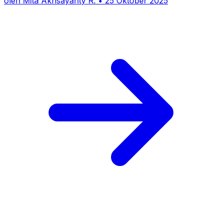
oleh
Mita Akhsayanty R.
•
25 Oktober 2025