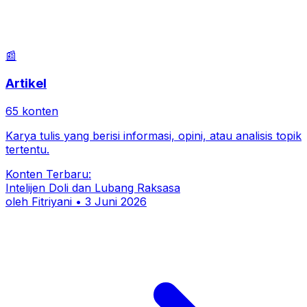
📰
Artikel
65
konten
Karya tulis yang berisi informasi, opini, atau analisis topik
tertentu.
Konten Terbaru:
Intelijen Doli dan Lubang Raksasa
oleh
Fitriyani
•
3 Juni 2026