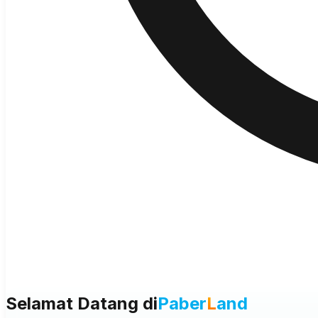
Selamat Datang di
Paber
L
and