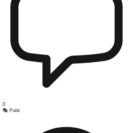
0
🎭
Puisi