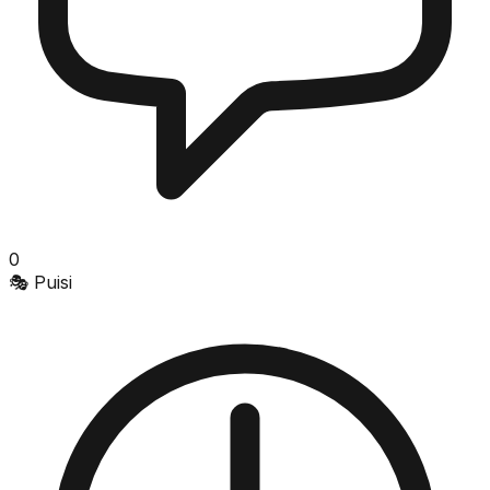
0
🎭
Puisi