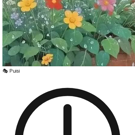
🎭
Puisi